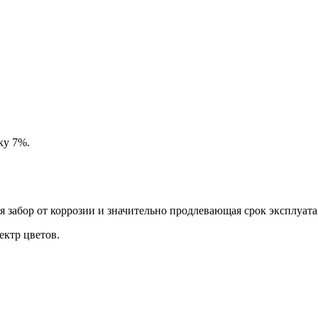
ку 7%.
забор от коррозии и значительно продлевающая срок эксплуата
ктр цветов.