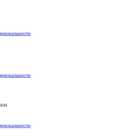
денциальности
денциальности
росы
денциальности